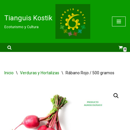
Saltar
Tianguis Kostik
al
Ecoturismo y Cultura
contenido
0
Inicio
\
Verduras y Hortalizas
\
Rábano Rojo / 500 gramos