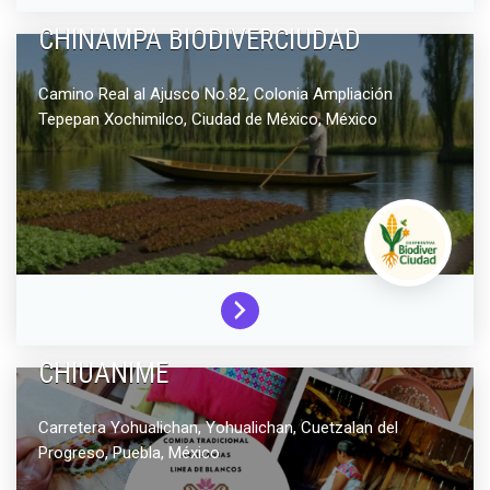
CHINAMPA BIODIVERCIUDAD
Camino Real al Ajusco No.82, Colonia Ampliación
Tepepan
Xochimilco,
Ciudad de México,
México
CHIUANIME
Carretera Yohualichan,
Yohualichan, Cuetzalan del
Progreso,
Puebla,
México