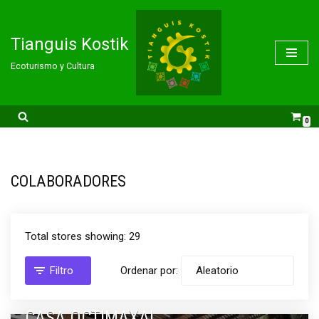
Saltar
Tianguis Kostik
al
Ecoturismo y Cultura
contenido
0
COLABORADORES
Total stores showing: 29
Filtro
Ordenar por:
CASA OCTIMAXAL