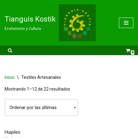
Saltar
Tianguis Kostik
al
Ecoturismo y Cultura
contenido
0
Inicio
\
Textiles Artesanales
Mostrando 1–12 de 22 resultados
Huipiles