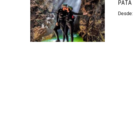
PATA
Desde
RECORRIDO A LA HUELLA
PATA DE PERRO
Desde:
$
890.00
$
890.00
sin IVA
Neve
powered by
WordPress