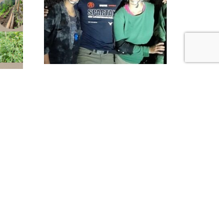
GRUTA DEL SOL
TEMA
SENDERO
INTERPRETATIVO
Desde:
$
2,300.00
$
2,300.00
sin IVA