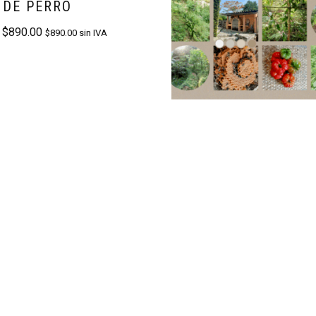
 DE PERRO
:
$
890.00
$
890.00
sin IVA
RECORRIDO EN SIS
AGROECOLÓGICO
Desde:
$
300.00
$
300.00
sin IVA