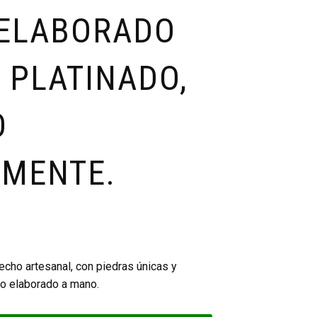
 ELABORADO
 PLATINADO,
O
MENTE.
echo artesanal, con piedras únicas y
do elaborado a mano.