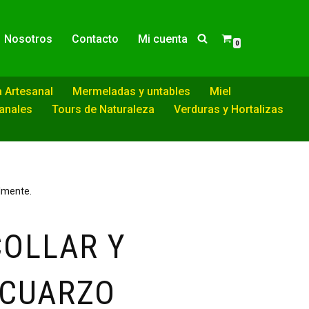
Nosotros
Contacto
Mi cuenta
0
a Artesanal
Mermeladas y untables
Miel
sanales
Tours de Naturaleza
Verduras y Hortalizas
almente.
COLLAR Y
 CUARZO