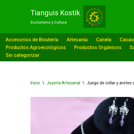
Tianguis Kostik
Saltar
Ecoturismo y Cultura
al
contenido
Accesorios de Bisutería
Artesanía
Canela
Cacao
Productos Agroecológicos
Productos Orgánicos
S
Sin categorizar
Inicio
\
Joyería Artesanal
\
Juego de collar y aretes