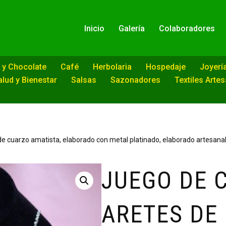
Inicio
Galería
Colaboradores
 y Chocolate
Café
Herbolaria
Hospedaje
Joyerí
alud y Bienestar
Salsas
Sazonadores
Textiles Arte
 de cuarzo amatista, elaborado con metal platinado, elaborado artesan
JUEGO DE 
ARETES DE