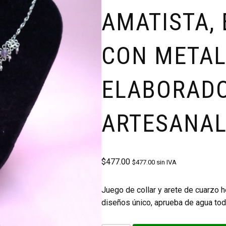
AMATISTA,
CON METAL
ELABORAD
ARTESANAL
$
477.00
$
477.00
sin IVA
Juego de collar y arete de cuarzo h
diseños único, aprueba de agua to