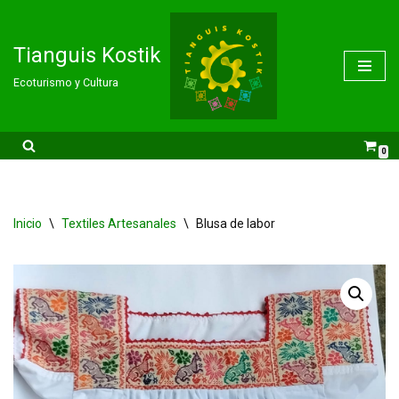
Saltar
Tianguis Kostik
al
Ecoturismo y Cultura
contenido
0
Inicio
\
Textiles Artesanales
\
Blusa de labor