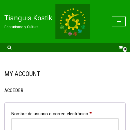
Saltar
Tianguis Kostik
al
Ecoturismo y Cultura
contenido
0
MY ACCOUNT
ACCEDER
Nombre de usuario o correo electrónico
*