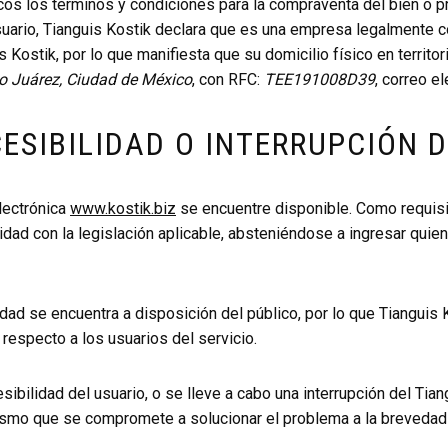
s los términos y condiciones para la compraventa del bien o pro
usuario, Tianguis Kostik declara que es una empresa legalmente c
s Kostik, por lo que manifiesta que su domicilio físico en territo
to Juárez, Ciudad de México
, con RFC:
TEE191008D39
, correo e
CESIBILIDAD O INTERRUPCIÓN D
lectrónica
www.kostik.biz
se encuentre disponible. Como requisit
dad con la legislación aplicable, absteniéndose a ingresar quien
idad se encuentra a disposición del público, por lo que Tianguis
 respecto a los usuarios del servicio.
ibilidad del usuario, o se lleve a cabo una interrupción del Tiang
ismo que se compromete a solucionar el problema a la brevedad