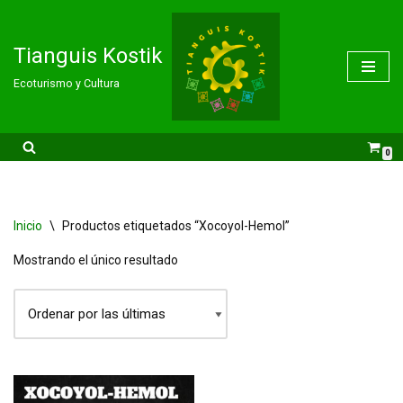
Saltar
Tianguis Kostik
al
Ecoturismo y Cultura
contenido
0
Inicio
\
Productos etiquetados “Xocoyol-Hemol”
Mostrando el único resultado