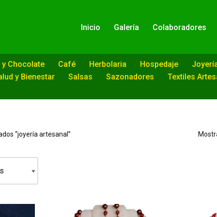
Inicio
Galería
Colaboradores
 y Chocolate
Café
Herbolaria
Hospedaje
Joyerí
alud y Bienestar
Salsas
Sazonadores
Textiles Arte
dos “joyería artesanal”
Mostra