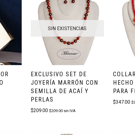
SIN EXISTENCIAS
DOR
EXCLUSIVO SET DE
COLLA
O
JOYERÍA MARRÓN CON
HECHO 
SEMILLA DE ACAÍ Y
PARA F
PERLAS
$
347.00
A
$
$
209.00
$
209.00
sin IVA